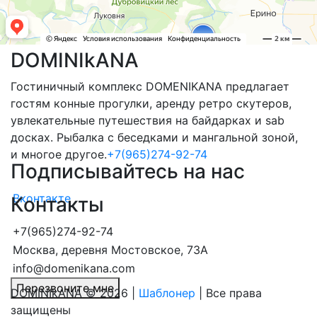
DOMINIkANA
Гостиничный комплекс DOMENIKANA предлагает
гостям конные прогулки, аренду ретро скутеров,
увлекательные путешествия на байдарках и sab
досках. Рыбалка с беседками и мангальной зоной,
и многое другое.
+7(965)274-92-74
Подписывайтесь на нас
Вконтакте
Контакты
+7(965)274-92-74
Москва, деревня Мостовское, 73А
info@domenikana.com
Перезвоните мне
DOMINIkANA © 2026 |
Шаблонер
| Все права
защищены